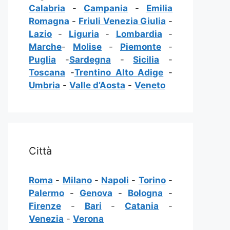
Calabria
-
Campania
-
Emilia
Romagna
-
Friuli Venezia Giulia
-
Lazio
-
Liguria
-
Lombardia
-
Marche
-
Molise
-
Piemonte
-
Puglia
-
Sardegna
-
Sicilia
-
Toscana
-
Trentino Alto Adige
-
Umbria
-
Valle d’Aosta
-
Veneto
Città
Roma
-
Milano
-
Napoli
-
Torino
-
Palermo
-
Genova
-
Bologna
-
Firenze
-
Bari
-
Catania
-
Venezia
-
Verona