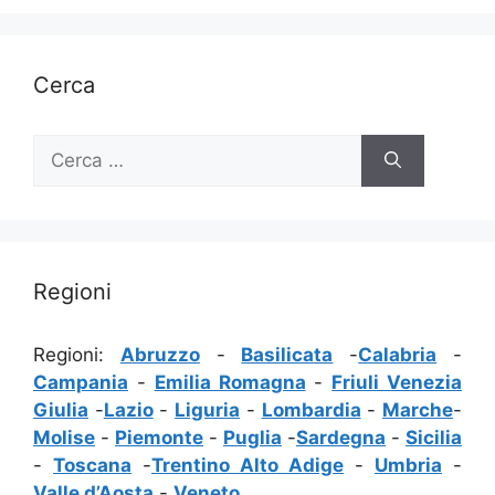
Cerca
Ricerca
per:
Regioni
Regioni:
Abruzzo
-
Basilicata
-
Calabria
-
Campania
-
Emilia Romagna
-
Friuli Venezia
Giulia
-
Lazio
-
Liguria
-
Lombardia
-
Marche
-
Molise
-
Piemonte
-
Puglia
-
Sardegna
-
Sicilia
-
Toscana
-
Trentino Alto Adige
-
Umbria
-
Valle d’Aosta
-
Veneto