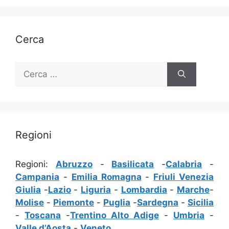
Cerca
Ricerca
per:
Regioni
Regioni:
Abruzzo
-
Basilicata
-
Calabria
-
Campania
-
Emilia Romagna
-
Friuli Venezia
Giulia
-
Lazio
-
Liguria
-
Lombardia
-
Marche
-
Molise
-
Piemonte
-
Puglia
-
Sardegna
-
Sicilia
-
Toscana
-
Trentino Alto Adige
-
Umbria
-
Valle d’Aosta
-
Veneto