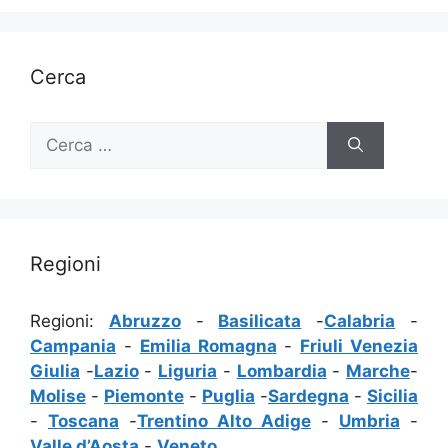
Cerca
Ricerca
per:
Regioni
Regioni:
Abruzzo
-
Basilicata
-
Calabria
-
Campania
-
Emilia Romagna
-
Friuli Venezia
Giulia
-
Lazio
-
Liguria
-
Lombardia
-
Marche
-
Molise
-
Piemonte
-
Puglia
-
Sardegna
-
Sicilia
-
Toscana
-
Trentino Alto Adige
-
Umbria
-
Valle d’Aosta
-
Veneto