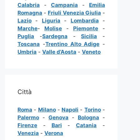
Calabria
-
Campania
-
Emilia
Romagna
-
Friuli Venezia Giulia
-
Lazio
-
Liguria
-
Lombardia
-
Marche
-
Molise
-
Piemonte
-
Puglia
-
Sardegna
-
Sicilia
-
Toscana
-
Trentino Alto Adige
-
Umbria
-
Valle d’Aosta
-
Veneto
Città
Roma
-
Milano
-
Napoli
-
Torino
-
Palermo
-
Genova
-
Bologna
-
Firenze
-
Bari
-
Catania
-
Venezia
-
Verona