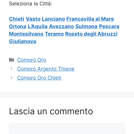
Seleziona la Città:
Chieti
Vasto
Lanciano
Francavilla al Mare
Ortona
L’Aquila
Avezzano
Sulmona
Pescara
Montesilvano
Teramo
Roseto degli Abruzzi
Giulianova
Categorie
Compro Oro
Compro Argento Thiene
Compro Oro Chieti
Lascia un commento
Commento