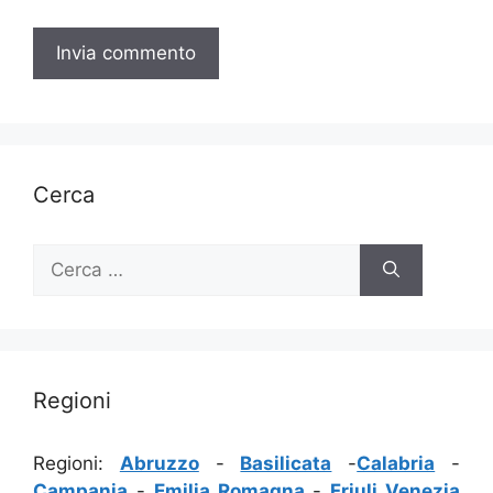
Cerca
Ricerca
per:
Regioni
Regioni:
Abruzzo
-
Basilicata
-
Calabria
-
Campania
-
Emilia Romagna
-
Friuli Venezia