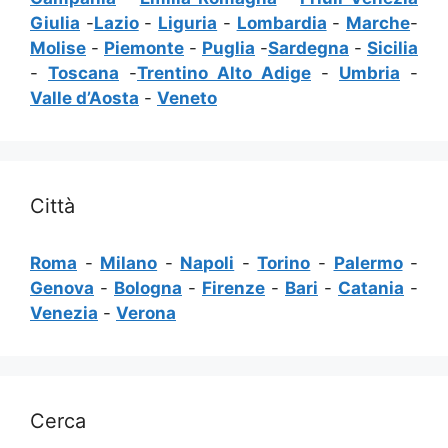
Giulia
-
Lazio
-
Liguria
-
Lombardia
-
Marche
-
Molise
-
Piemonte
-
Puglia
-
Sardegna
-
Sicilia
-
Toscana
-
Trentino Alto Adige
-
Umbria
-
Valle d’Aosta
-
Veneto
Città
Roma
-
Milano
-
Napoli
-
Torino
-
Palermo
-
Genova
-
Bologna
-
Firenze
-
Bari
-
Catania
-
Venezia
-
Verona
Cerca