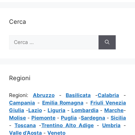
Cerca
Ricerca
per:
Regioni
Regioni:
Abruzzo
-
Basilicata
-
Calabria
-
Campania
-
Emilia Romagna
-
Friuli Venezia
Giulia
-
Lazio
-
Liguria
-
Lombardia
-
Marche
-
Molise
-
Piemonte
-
Puglia
-
Sardegna
-
Sicilia
-
Toscana
-
Trentino Alto Adige
-
Umbria
-
Valle d’Aosta
-
Veneto