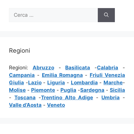
Ricerca
per:
Regioni
Regioni:
Abruzzo
-
Basilicata
-
Calabria
-
Campania
-
Emilia Romagna
-
Friuli Venezia
Giulia
-
Lazio
-
Liguria
-
Lombardia
-
Marche
-
Molise
-
Piemonte
-
Puglia
-
Sardegna
-
Sicilia
-
Toscana
-
Trentino Alto Adige
-
Umbria
-
Valle d’Aosta
-
Veneto