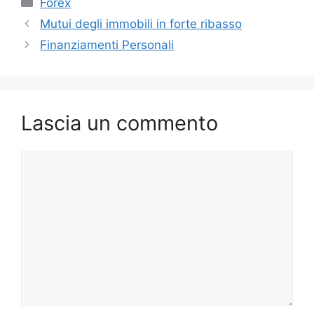
Categorie
Forex
Mutui degli immobili in forte ribasso
Finanziamenti Personali
Lascia un commento
Commento