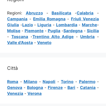
Regioni:
Abruzzo
-
Basilicata
-
Calabria
-
Campania
-
Emilia Romagna
-
Friuli Venezia
Giulia
-
Lazio
-
Liguria
-
Lombardia
-
Marche
-
Molise
-
Piemonte
-
Puglia
-
Sardegna
-
Sicilia
-
Toscana
-
Trentino Alto Adige
-
Umbria
-
Valle d’Aosta
-
Veneto
Città
Roma
-
Milano
-
Napoli
-
Torino
-
Palermo
-
Genova
-
Bologna
-
Firenze
-
Bari
-
Catania
-
Venezia
-
Verona