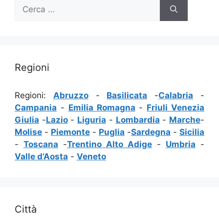
Ricerca
per:
Regioni
Regioni:
Abruzzo
-
Basilicata
-
Calabria
-
Campania
-
Emilia Romagna
-
Friuli Venezia
Giulia
-
Lazio
-
Liguria
-
Lombardia
-
Marche
-
Molise
-
Piemonte
-
Puglia
-
Sardegna
-
Sicilia
-
Toscana
-
Trentino Alto Adige
-
Umbria
-
Valle d’Aosta
-
Veneto
Città