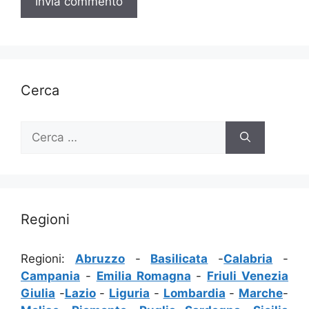
Cerca
Ricerca
per:
Regioni
Regioni:
Abruzzo
-
Basilicata
-
Calabria
-
Campania
-
Emilia Romagna
-
Friuli Venezia
Giulia
-
Lazio
-
Liguria
-
Lombardia
-
Marche
-