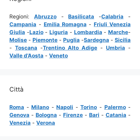
Regioni:
Abruzzo
-
Basilicata
-
Calabria
-
Campania
-
Emilia Romagna
-
Friuli Venezia
Giulia
-
Lazio
-
Liguria
-
Lombardia
-
Marche
-
Molise
-
Piemonte
-
Puglia
-
Sardegna
-
Sicilia
-
Toscana
-
Trentino Alto Adige
-
Umbria
-
Valle d’Aosta
-
Veneto
Città
Roma
-
Milano
-
Napoli
-
Torino
-
Palermo
-
Genova
-
Bologna
-
Firenze
-
Bari
-
Catania
-
Venezia
-
Verona