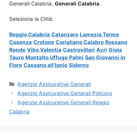
Generali Calabria.
Generali Calabria
.
Seleziona la Città:
Reggio Calabria
Catanzaro
Lamezia Terme
Cosenza
Crotone
Corigliano Calabro
Rossano
Rende
Vibo Valentia
Castrovillari
Acri
Gioia
Tauro
Montalto Uffugo
Palmi
San Giovanni in
Fiore
Cassano all’Ionio
Siderno
Categorie
Agenzie Assicurative Generali
Agenzie Assicurative Generali Policoro
Agenzie Assicurative Generali Reggio
Calabria