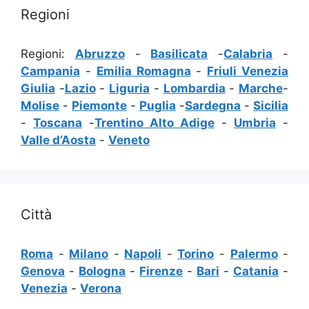
Regioni
Regioni:
Abruzzo
-
Basilicata
-
Calabria
-
Campania
-
Emilia Romagna
-
Friuli Venezia
Giulia
-
Lazio
-
Liguria
-
Lombardia
-
Marche
-
Molise
-
Piemonte
-
Puglia
-
Sardegna
-
Sicilia
-
Toscana
-
Trentino Alto Adige
-
Umbria
-
Valle d’Aosta
-
Veneto
Città
Roma
-
Milano
-
Napoli
-
Torino
-
Palermo
-
Genova
-
Bologna
-
Firenze
-
Bari
-
Catania
-
Venezia
-
Verona