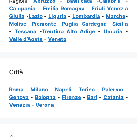
Regioni:
Abruzzo
-
Basilicata
-
Calabria
-
Campania
-
Emilia Romagna
-
Friuli Venezia
Giulia
-
Lazio
-
Liguria
-
Lombardia
-
Marche
-
Molise
-
Piemonte
-
Puglia
-
Sardegna
-
Sicilia
-
Toscana
-
Trentino Alto Adige
-
Umbria
-
Valle d’Aosta
-
Veneto
Città
Roma
-
Milano
-
Napoli
-
Torino
-
Palermo
-
Genova
-
Bologna
-
Firenze
-
Bari
-
Catania
-
Venezia
-
Verona