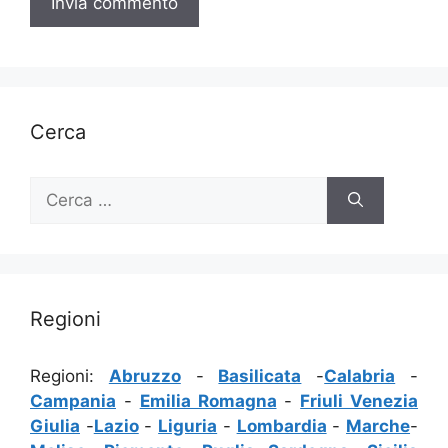
Cerca
Ricerca
per:
Regioni
Regioni:
Abruzzo
-
Basilicata
-
Calabria
-
Campania
-
Emilia Romagna
-
Friuli Venezia
Giulia
-
Lazio
-
Liguria
-
Lombardia
-
Marche
-