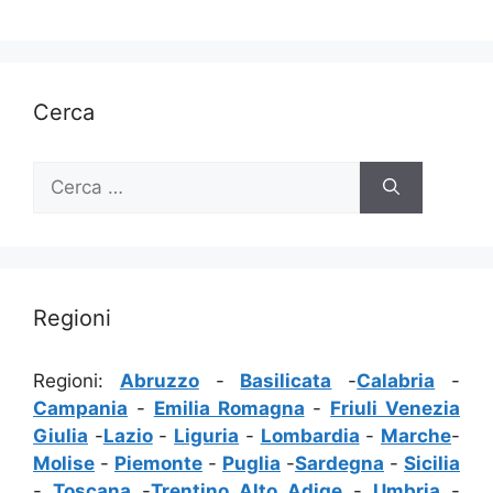
Cerca
Ricerca
per:
Regioni
Regioni:
Abruzzo
-
Basilicata
-
Calabria
-
Campania
-
Emilia Romagna
-
Friuli Venezia
Giulia
-
Lazio
-
Liguria
-
Lombardia
-
Marche
-
Molise
-
Piemonte
-
Puglia
-
Sardegna
-
Sicilia
-
Toscana
-
Trentino Alto Adige
-
Umbria
-