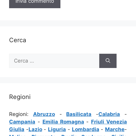
Cerca
Ricerca
per:
Regioni
Regioni:
Abruzzo
-
Basilicata
-
Calabria
-
Campania
-
Emilia Romagna
-
Friuli Venezia
Giulia
-
Lazio
-
Liguria
-
Lombardia
-
Marche
-