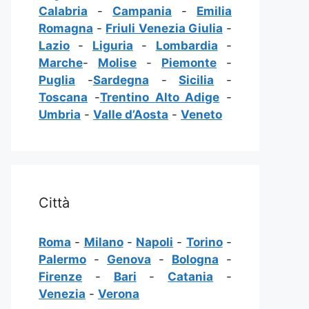
Calabria
-
Campania
-
Emilia
Romagna
-
Friuli Venezia Giulia
-
Lazio
-
Liguria
-
Lombardia
-
Marche
-
Molise
-
Piemonte
-
Puglia
-
Sardegna
-
Sicilia
-
Toscana
-
Trentino Alto Adige
-
Umbria
-
Valle d’Aosta
-
Veneto
Città
Roma
-
Milano
-
Napoli
-
Torino
-
Palermo
-
Genova
-
Bologna
-
Firenze
-
Bari
-
Catania
-
Venezia
-
Verona