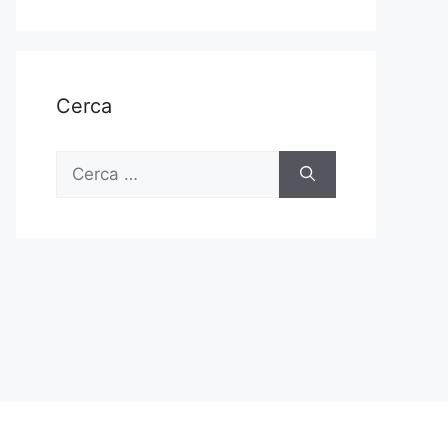
Cerca
Ricerca
per: