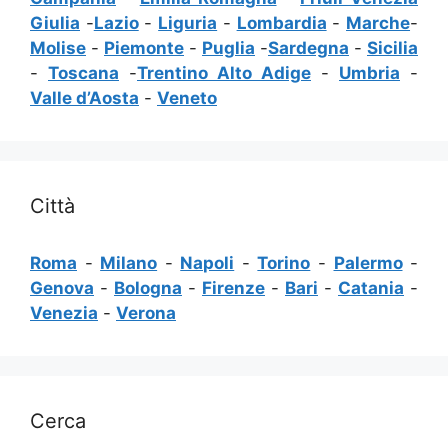
Giulia
-
Lazio
-
Liguria
-
Lombardia
-
Marche
-
Molise
-
Piemonte
-
Puglia
-
Sardegna
-
Sicilia
-
Toscana
-
Trentino Alto Adige
-
Umbria
-
Valle d’Aosta
-
Veneto
Città
Roma
-
Milano
-
Napoli
-
Torino
-
Palermo
-
Genova
-
Bologna
-
Firenze
-
Bari
-
Catania
-
Venezia
-
Verona
Cerca