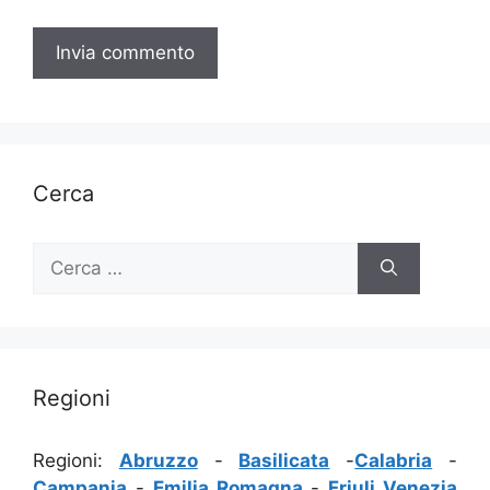
Cerca
Ricerca
per:
Regioni
Regioni:
Abruzzo
-
Basilicata
-
Calabria
-
Campania
-
Emilia Romagna
-
Friuli Venezia