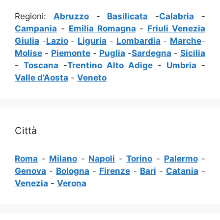
Regioni:
Abruzzo
-
Basilicata
-
Calabria
-
Campania
-
Emilia Romagna
-
Friuli Venezia
Giulia
-
Lazio
-
Liguria
-
Lombardia
-
Marche
-
Molise
-
Piemonte
-
Puglia
-
Sardegna
-
Sicilia
-
Toscana
-
Trentino Alto Adige
-
Umbria
-
Valle d’Aosta
-
Veneto
Città
Roma
-
Milano
-
Napoli
-
Torino
-
Palermo
-
Genova
-
Bologna
-
Firenze
-
Bari
-
Catania
-
Venezia
-
Verona