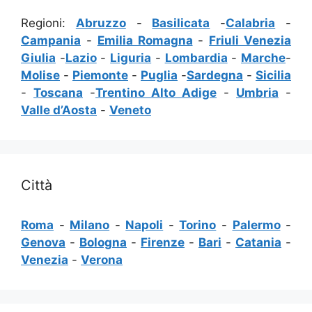
Regioni:
Abruzzo
-
Basilicata
-
Calabria
-
Campania
-
Emilia Romagna
-
Friuli Venezia
Giulia
-
Lazio
-
Liguria
-
Lombardia
-
Marche
-
Molise
-
Piemonte
-
Puglia
-
Sardegna
-
Sicilia
-
Toscana
-
Trentino Alto Adige
-
Umbria
-
Valle d’Aosta
-
Veneto
Città
Roma
-
Milano
-
Napoli
-
Torino
-
Palermo
-
Genova
-
Bologna
-
Firenze
-
Bari
-
Catania
-
Venezia
-
Verona