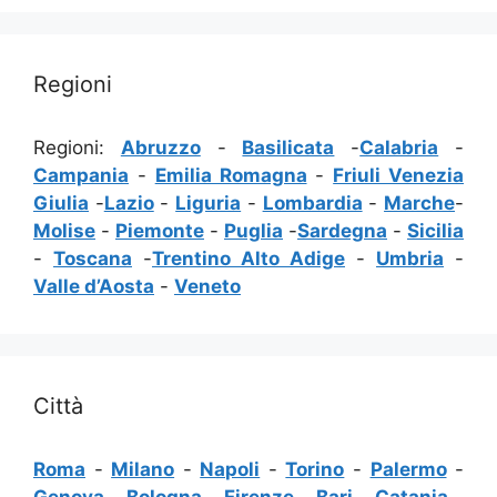
Regioni
Regioni:
Abruzzo
-
Basilicata
-
Calabria
-
Campania
-
Emilia Romagna
-
Friuli Venezia
Giulia
-
Lazio
-
Liguria
-
Lombardia
-
Marche
-
Molise
-
Piemonte
-
Puglia
-
Sardegna
-
Sicilia
-
Toscana
-
Trentino Alto Adige
-
Umbria
-
Valle d’Aosta
-
Veneto
Città
Roma
-
Milano
-
Napoli
-
Torino
-
Palermo
-
Genova
-
Bologna
-
Firenze
-
Bari
-
Catania
-