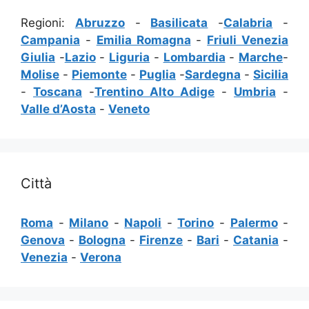
Regioni:
Abruzzo
-
Basilicata
-
Calabria
-
Campania
-
Emilia Romagna
-
Friuli Venezia
Giulia
-
Lazio
-
Liguria
-
Lombardia
-
Marche
-
Molise
-
Piemonte
-
Puglia
-
Sardegna
-
Sicilia
-
Toscana
-
Trentino Alto Adige
-
Umbria
-
Valle d’Aosta
-
Veneto
Città
Roma
-
Milano
-
Napoli
-
Torino
-
Palermo
-
Genova
-
Bologna
-
Firenze
-
Bari
-
Catania
-
Venezia
-
Verona