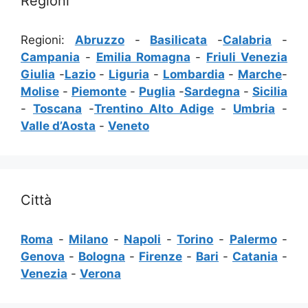
Regioni
Regioni:
Abruzzo
-
Basilicata
-
Calabria
-
Campania
-
Emilia Romagna
-
Friuli Venezia
Giulia
-
Lazio
-
Liguria
-
Lombardia
-
Marche
-
Molise
-
Piemonte
-
Puglia
-
Sardegna
-
Sicilia
-
Toscana
-
Trentino Alto Adige
-
Umbria
-
Valle d’Aosta
-
Veneto
Città
Roma
-
Milano
-
Napoli
-
Torino
-
Palermo
-
Genova
-
Bologna
-
Firenze
-
Bari
-
Catania
-
Venezia
-
Verona