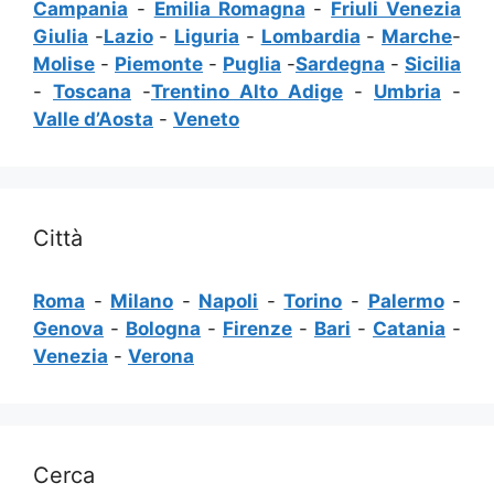
Campania
-
Emilia Romagna
-
Friuli Venezia
Giulia
-
Lazio
-
Liguria
-
Lombardia
-
Marche
-
Molise
-
Piemonte
-
Puglia
-
Sardegna
-
Sicilia
-
Toscana
-
Trentino Alto Adige
-
Umbria
-
Valle d’Aosta
-
Veneto
Città
Roma
-
Milano
-
Napoli
-
Torino
-
Palermo
-
Genova
-
Bologna
-
Firenze
-
Bari
-
Catania
-
Venezia
-
Verona
Cerca