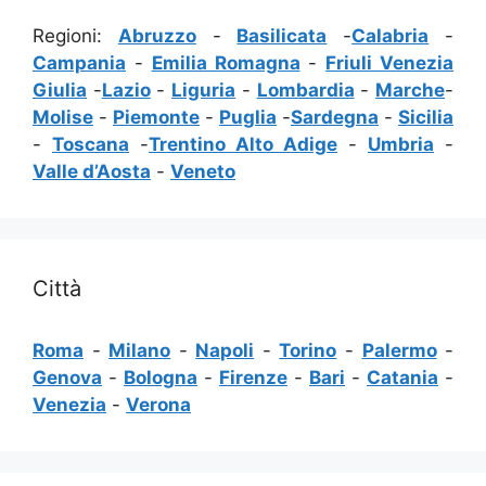
Regioni:
Abruzzo
-
Basilicata
-
Calabria
-
Campania
-
Emilia Romagna
-
Friuli Venezia
Giulia
-
Lazio
-
Liguria
-
Lombardia
-
Marche
-
Molise
-
Piemonte
-
Puglia
-
Sardegna
-
Sicilia
-
Toscana
-
Trentino Alto Adige
-
Umbria
-
Valle d’Aosta
-
Veneto
Città
Roma
-
Milano
-
Napoli
-
Torino
-
Palermo
-
Genova
-
Bologna
-
Firenze
-
Bari
-
Catania
-
Venezia
-
Verona