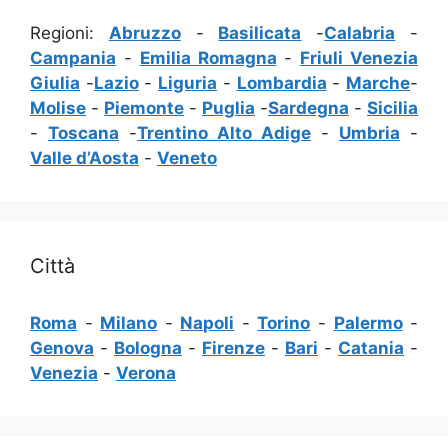
Regioni:
Abruzzo
-
Basilicata
-
Calabria
-
Campania
-
Emilia Romagna
-
Friuli Venezia
Giulia
-
Lazio
-
Liguria
-
Lombardia
-
Marche
-
Molise
-
Piemonte
-
Puglia
-
Sardegna
-
Sicilia
-
Toscana
-
Trentino Alto Adige
-
Umbria
-
Valle d’Aosta
-
Veneto
Città
Roma
-
Milano
-
Napoli
-
Torino
-
Palermo
-
Genova
-
Bologna
-
Firenze
-
Bari
-
Catania
-
Venezia
-
Verona