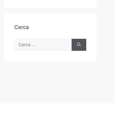
Cerca
Ricerca
per: