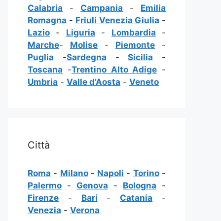
Calabria
-
Campania
-
Emilia
Romagna
-
Friuli Venezia Giulia
-
Lazio
-
Liguria
-
Lombardia
-
Marche
-
Molise
-
Piemonte
-
Puglia
-
Sardegna
-
Sicilia
-
Toscana
-
Trentino Alto Adige
-
Umbria
-
Valle d’Aosta
-
Veneto
Città
Roma
-
Milano
-
Napoli
-
Torino
-
Palermo
-
Genova
-
Bologna
-
Firenze
-
Bari
-
Catania
-
Venezia
-
Verona