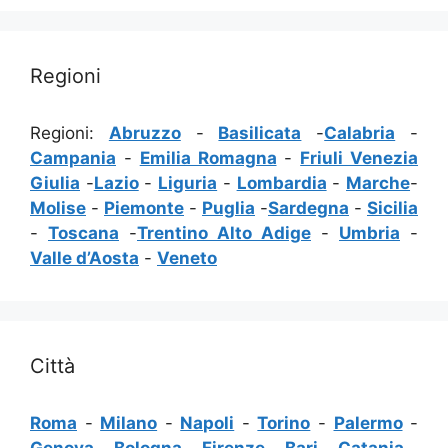
Regioni
Regioni:
Abruzzo
-
Basilicata
-
Calabria
-
Campania
-
Emilia Romagna
-
Friuli Venezia
Giulia
-
Lazio
-
Liguria
-
Lombardia
-
Marche
-
Molise
-
Piemonte
-
Puglia
-
Sardegna
-
Sicilia
-
Toscana
-
Trentino Alto Adige
-
Umbria
-
Valle d’Aosta
-
Veneto
Città
Roma
-
Milano
-
Napoli
-
Torino
-
Palermo
-
Genova
-
Bologna
-
Firenze
-
Bari
-
Catania
-