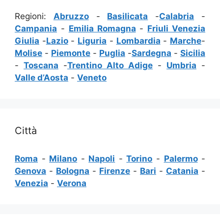
Regioni:
Abruzzo
-
Basilicata
-
Calabria
-
Campania
-
Emilia Romagna
-
Friuli Venezia
Giulia
-
Lazio
-
Liguria
-
Lombardia
-
Marche
-
Molise
-
Piemonte
-
Puglia
-
Sardegna
-
Sicilia
-
Toscana
-
Trentino Alto Adige
-
Umbria
-
Valle d’Aosta
-
Veneto
Città
Roma
-
Milano
-
Napoli
-
Torino
-
Palermo
-
Genova
-
Bologna
-
Firenze
-
Bari
-
Catania
-
Venezia
-
Verona