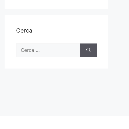
Cerca
Ricerca
per: