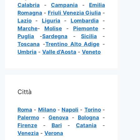
Calabria
-
Campania
-
Emilia
Romagna
-
Friuli Venezia Giulia
-
Lazio
-
Liguria
-
Lombardia
-
Marche
-
Molise
-
Piemonte
-
Puglia
-
Sardegna
-
Sicilia
-
Toscana
-
Trentino Alto Adige
-
Umbria
-
Valle d’Aosta
-
Veneto
Città
Roma
-
Milano
-
Napoli
-
Torino
-
Palermo
-
Genova
-
Bologna
-
Firenze
-
Bari
-
Catania
-
Venezia
-
Verona