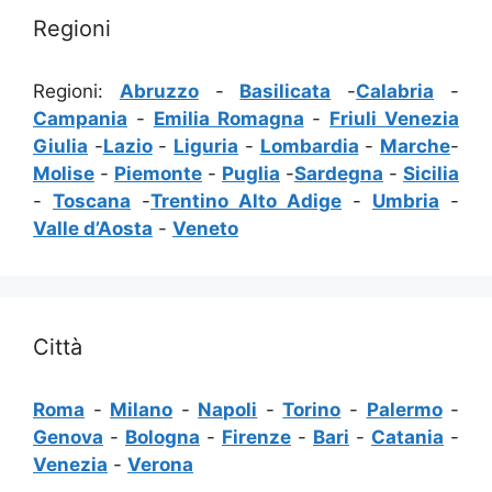
Regioni
Regioni:
Abruzzo
-
Basilicata
-
Calabria
-
Campania
-
Emilia Romagna
-
Friuli Venezia
Giulia
-
Lazio
-
Liguria
-
Lombardia
-
Marche
-
Molise
-
Piemonte
-
Puglia
-
Sardegna
-
Sicilia
-
Toscana
-
Trentino Alto Adige
-
Umbria
-
Valle d’Aosta
-
Veneto
Città
Roma
-
Milano
-
Napoli
-
Torino
-
Palermo
-
Genova
-
Bologna
-
Firenze
-
Bari
-
Catania
-
Venezia
-
Verona