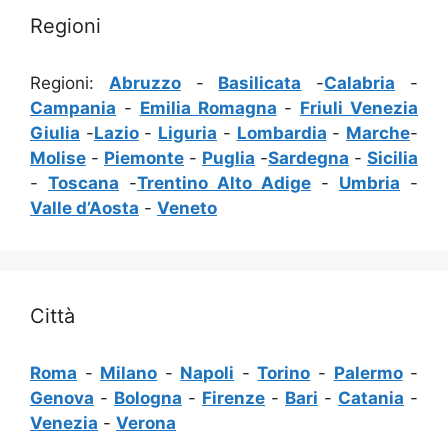
Regioni
Regioni:
Abruzzo
-
Basilicata
-
Calabria
-
Campania
-
Emilia Romagna
-
Friuli Venezia
Giulia
-
Lazio
-
Liguria
-
Lombardia
-
Marche
-
Molise
-
Piemonte
-
Puglia
-
Sardegna
-
Sicilia
-
Toscana
-
Trentino Alto Adige
-
Umbria
-
Valle d’Aosta
-
Veneto
Città
Roma
-
Milano
-
Napoli
-
Torino
-
Palermo
-
Genova
-
Bologna
-
Firenze
-
Bari
-
Catania
-
Venezia
-
Verona