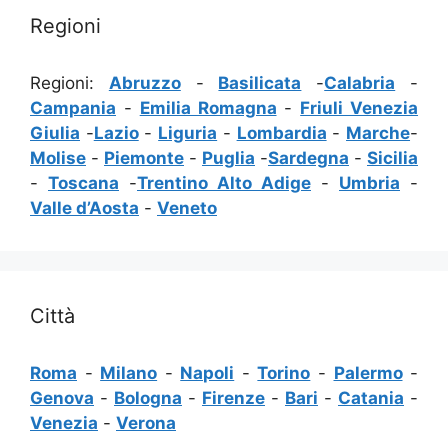
Regioni
Regioni:
Abruzzo
-
Basilicata
-
Calabria
-
Campania
-
Emilia Romagna
-
Friuli Venezia
Giulia
-
Lazio
-
Liguria
-
Lombardia
-
Marche
-
Molise
-
Piemonte
-
Puglia
-
Sardegna
-
Sicilia
-
Toscana
-
Trentino Alto Adige
-
Umbria
-
Valle d’Aosta
-
Veneto
Città
Roma
-
Milano
-
Napoli
-
Torino
-
Palermo
-
Genova
-
Bologna
-
Firenze
-
Bari
-
Catania
-
Venezia
-
Verona