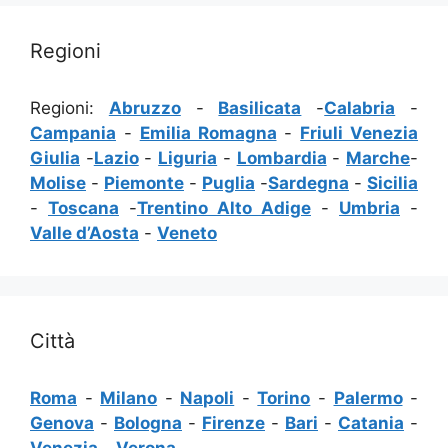
Regioni
Regioni:
Abruzzo
-
Basilicata
-
Calabria
-
Campania
-
Emilia Romagna
-
Friuli Venezia
Giulia
-
Lazio
-
Liguria
-
Lombardia
-
Marche
-
Molise
-
Piemonte
-
Puglia
-
Sardegna
-
Sicilia
-
Toscana
-
Trentino Alto Adige
-
Umbria
-
Valle d’Aosta
-
Veneto
Città
Roma
-
Milano
-
Napoli
-
Torino
-
Palermo
-
Genova
-
Bologna
-
Firenze
-
Bari
-
Catania
-
Venezia
-
Verona