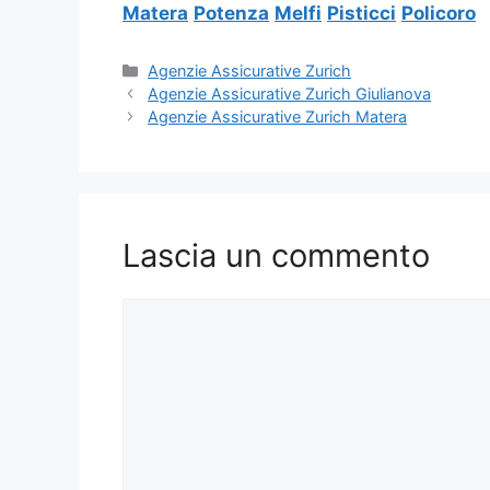
Matera
Potenza
Melfi
Pisticci
Policoro
Categorie
Agenzie Assicurative Zurich
Agenzie Assicurative Zurich Giulianova
Agenzie Assicurative Zurich Matera
Lascia un commento
Commento