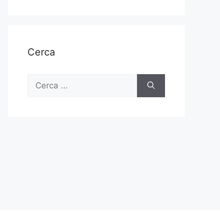
Cerca
Ricerca
per: