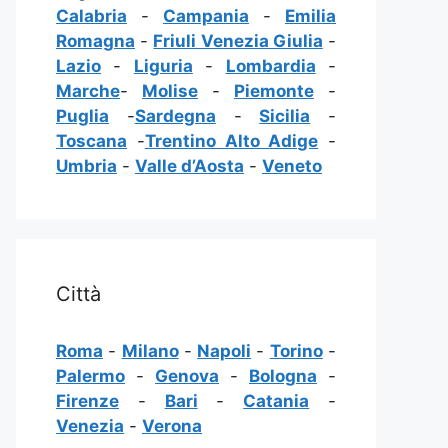
Calabria
-
Campania
-
Emilia
Romagna
-
Friuli Venezia Giulia
-
Lazio
-
Liguria
-
Lombardia
-
Marche
-
Molise
-
Piemonte
-
Puglia
-
Sardegna
-
Sicilia
-
Toscana
-
Trentino Alto Adige
-
Umbria
-
Valle d’Aosta
-
Veneto
Città
Roma
-
Milano
-
Napoli
-
Torino
-
Palermo
-
Genova
-
Bologna
-
Firenze
-
Bari
-
Catania
-
Venezia
-
Verona