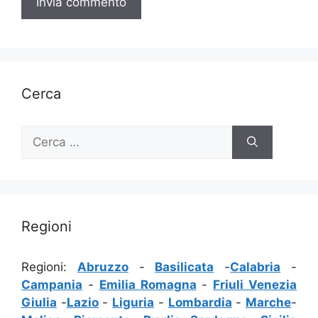
Cerca
Ricerca
per:
Regioni
Regioni:
Abruzzo
-
Basilicata
-
Calabria
-
Campania
-
Emilia Romagna
-
Friuli Venezia
Giulia
-
Lazio
-
Liguria
-
Lombardia
-
Marche
-