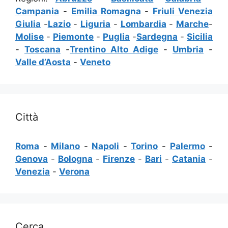
Campania
-
Emilia Romagna
-
Friuli Venezia
Giulia
-
Lazio
-
Liguria
-
Lombardia
-
Marche
-
Molise
-
Piemonte
-
Puglia
-
Sardegna
-
Sicilia
-
Toscana
-
Trentino Alto Adige
-
Umbria
-
Valle d’Aosta
-
Veneto
Città
Roma
-
Milano
-
Napoli
-
Torino
-
Palermo
-
Genova
-
Bologna
-
Firenze
-
Bari
-
Catania
-
Venezia
-
Verona
Cerca