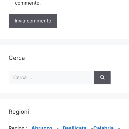
commento.
Cerca
Ricerca
per:
Regioni
Regioni:
Abruzzo
-
Basilicata
-
Calabria
-