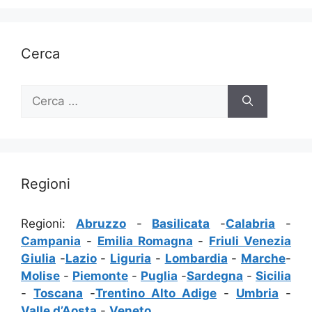
Cerca
Ricerca
per:
Regioni
Regioni:
Abruzzo
-
Basilicata
-
Calabria
-
Campania
-
Emilia Romagna
-
Friuli Venezia
Giulia
-
Lazio
-
Liguria
-
Lombardia
-
Marche
-
Molise
-
Piemonte
-
Puglia
-
Sardegna
-
Sicilia
-
Toscana
-
Trentino Alto Adige
-
Umbria
-
Valle d’Aosta
-
Veneto