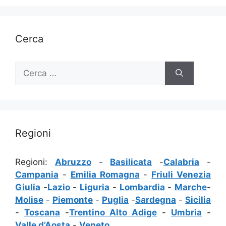
Cerca
Ricerca
per:
Regioni
Regioni:
Abruzzo
-
Basilicata
-
Calabria
-
Campania
-
Emilia Romagna
-
Friuli Venezia
Giulia
-
Lazio
-
Liguria
-
Lombardia
-
Marche
-
Molise
-
Piemonte
-
Puglia
-
Sardegna
-
Sicilia
-
Toscana
-
Trentino Alto Adige
-
Umbria
-
Valle d’Aosta
-
Veneto