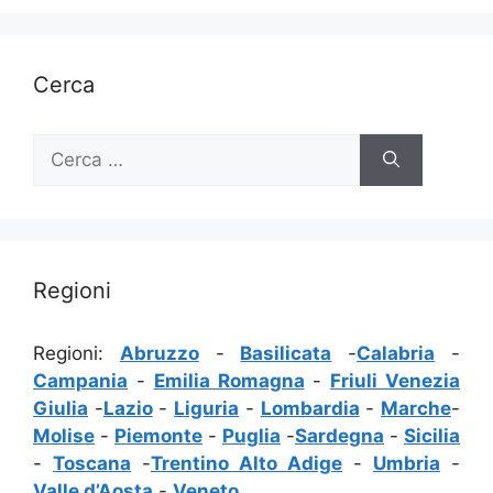
Cerca
Ricerca
per:
Regioni
Regioni:
Abruzzo
-
Basilicata
-
Calabria
-
Campania
-
Emilia Romagna
-
Friuli Venezia
Giulia
-
Lazio
-
Liguria
-
Lombardia
-
Marche
-
Molise
-
Piemonte
-
Puglia
-
Sardegna
-
Sicilia
-
Toscana
-
Trentino Alto Adige
-
Umbria
-
Valle d’Aosta
-
Veneto