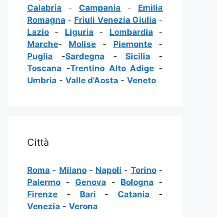
Calabria
-
Campania
-
Emilia
Romagna
-
Friuli Venezia Giulia
-
Lazio
-
Liguria
-
Lombardia
-
Marche
-
Molise
-
Piemonte
-
Puglia
-
Sardegna
-
Sicilia
-
Toscana
-
Trentino Alto Adige
-
Umbria
-
Valle d’Aosta
-
Veneto
Città
Roma
-
Milano
-
Napoli
-
Torino
-
Palermo
-
Genova
-
Bologna
-
Firenze
-
Bari
-
Catania
-
Venezia
-
Verona