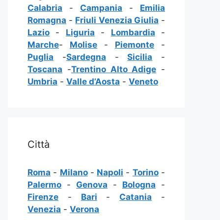
Calabria
-
Campania
-
Emilia
Romagna
-
Friuli Venezia Giulia
-
Lazio
-
Liguria
-
Lombardia
-
Marche
-
Molise
-
Piemonte
-
Puglia
-
Sardegna
-
Sicilia
-
Toscana
-
Trentino Alto Adige
-
Umbria
-
Valle d’Aosta
-
Veneto
Città
Roma
-
Milano
-
Napoli
-
Torino
-
Palermo
-
Genova
-
Bologna
-
Firenze
-
Bari
-
Catania
-
Venezia
-
Verona