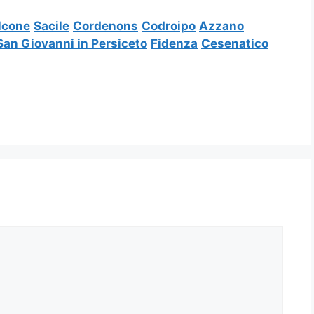
lcone
Sacile
Cordenons
Codroipo
Azzano
San Giovanni in Persiceto
Fidenza
Cesenatico