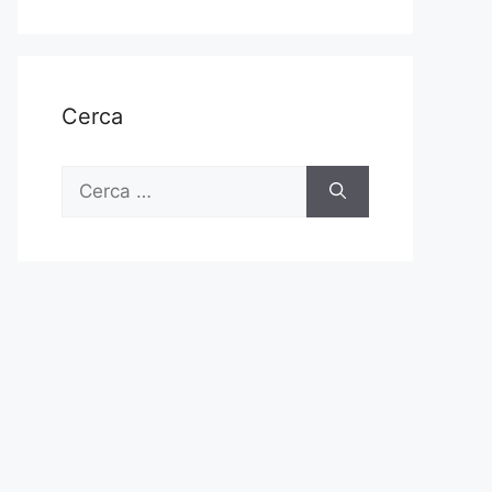
Cerca
Ricerca
per: