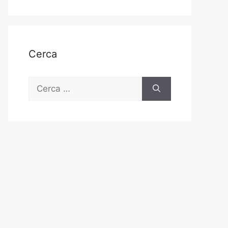
Cerca
Ricerca
per: