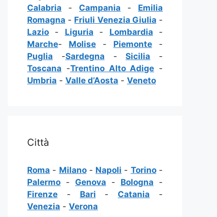
Calabria
-
Campania
-
Emilia
Romagna
-
Friuli Venezia Giulia
-
Lazio
-
Liguria
-
Lombardia
-
Marche
-
Molise
-
Piemonte
-
Puglia
-
Sardegna
-
Sicilia
-
Toscana
-
Trentino Alto Adige
-
Umbria
-
Valle d’Aosta
-
Veneto
Città
Roma
-
Milano
-
Napoli
-
Torino
-
Palermo
-
Genova
-
Bologna
-
Firenze
-
Bari
-
Catania
-
Venezia
-
Verona