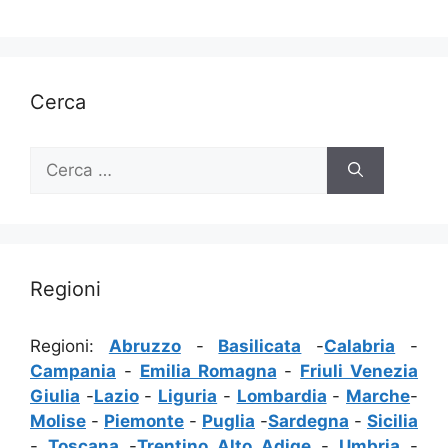
Cerca
Ricerca
per:
Regioni
Regioni:
Abruzzo
-
Basilicata
-
Calabria
-
Campania
-
Emilia Romagna
-
Friuli Venezia
Giulia
-
Lazio
-
Liguria
-
Lombardia
-
Marche
-
Molise
-
Piemonte
-
Puglia
-
Sardegna
-
Sicilia
-
Toscana
-
Trentino Alto Adige
-
Umbria
-