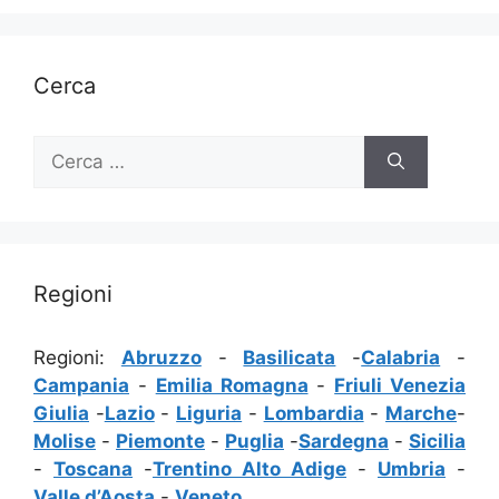
Cerca
Ricerca
per:
Regioni
Regioni:
Abruzzo
-
Basilicata
-
Calabria
-
Campania
-
Emilia Romagna
-
Friuli Venezia
Giulia
-
Lazio
-
Liguria
-
Lombardia
-
Marche
-
Molise
-
Piemonte
-
Puglia
-
Sardegna
-
Sicilia
-
Toscana
-
Trentino Alto Adige
-
Umbria
-
Valle d’Aosta
-
Veneto