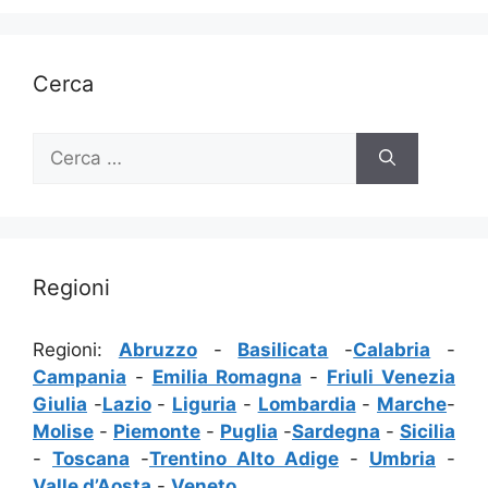
Cerca
Ricerca
per:
Regioni
Regioni:
Abruzzo
-
Basilicata
-
Calabria
-
Campania
-
Emilia Romagna
-
Friuli Venezia
Giulia
-
Lazio
-
Liguria
-
Lombardia
-
Marche
-
Molise
-
Piemonte
-
Puglia
-
Sardegna
-
Sicilia
-
Toscana
-
Trentino Alto Adige
-
Umbria
-
Valle d’Aosta
-
Veneto