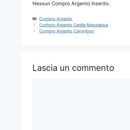
Nessun Compro Argento Inserito.
Categorie
Compro Argento
Compro Argento Ceglie Messapica
Compro Argento Carovigno
Lascia un commento
Commento