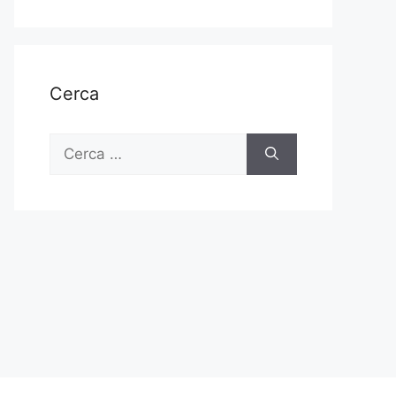
Cerca
Ricerca
per: