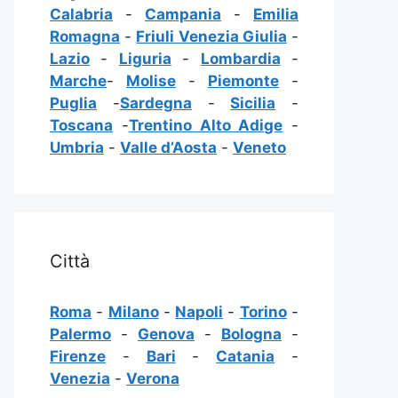
Calabria
-
Campania
-
Emilia
Romagna
-
Friuli Venezia Giulia
-
Lazio
-
Liguria
-
Lombardia
-
Marche
-
Molise
-
Piemonte
-
Puglia
-
Sardegna
-
Sicilia
-
Toscana
-
Trentino Alto Adige
-
Umbria
-
Valle d’Aosta
-
Veneto
Città
Roma
-
Milano
-
Napoli
-
Torino
-
Palermo
-
Genova
-
Bologna
-
Firenze
-
Bari
-
Catania
-
Venezia
-
Verona