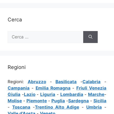
Cerca
Ricerca
per:
Regioni
Regioni:
Abruzzo
-
Basilicata
-
Calabria
-
Campania
-
Emilia Romagna
-
Friuli Venezia
Giulia
-
Lazio
-
Liguria
-
Lombardia
-
Marche
-
Molise
-
Piemonte
-
Puglia
-
Sardegna
-
Sicilia
-
Toscana
-
Trentino Alto Adige
-
Umbria
-
Valle d’Aosta
-
Veneto