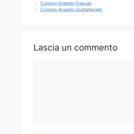
Compro Argento Frascati
Compro Argento Grottaferrata
Lascia un commento
Commento
Nome