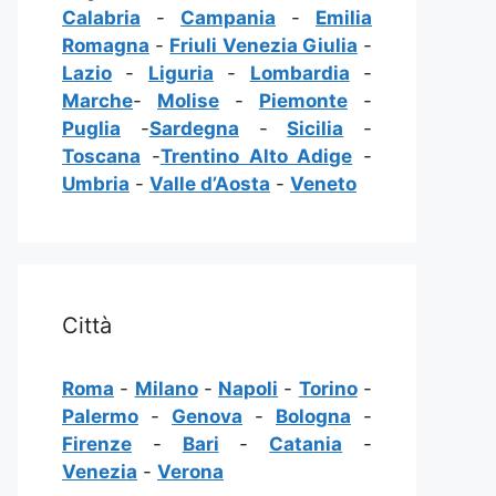
Calabria
-
Campania
-
Emilia
Romagna
-
Friuli Venezia Giulia
-
Lazio
-
Liguria
-
Lombardia
-
Marche
-
Molise
-
Piemonte
-
Puglia
-
Sardegna
-
Sicilia
-
Toscana
-
Trentino Alto Adige
-
Umbria
-
Valle d’Aosta
-
Veneto
Città
Roma
-
Milano
-
Napoli
-
Torino
-
Palermo
-
Genova
-
Bologna
-
Firenze
-
Bari
-
Catania
-
Venezia
-
Verona